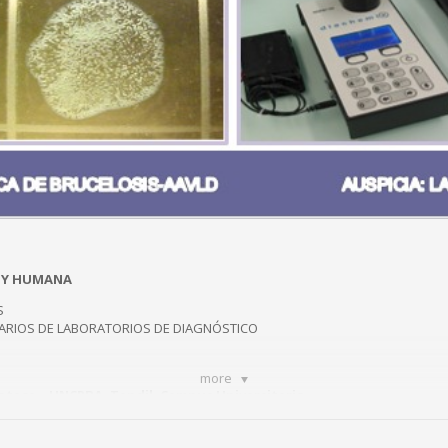
L Y HUMANA
S
NARIOS DE LABORATORIOS DE DIAGNÓSTICO
more
ioteca – UNCPBA. Tandil. Campus Universitario
 día, sin arancel