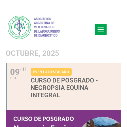
Toggle
navigation
OCTUBRE, 2025
09
11
EVENTO DESTACADO
OCT
CURSO DE POSGRADO -
NECROPSIA EQUINA
INTEGRAL