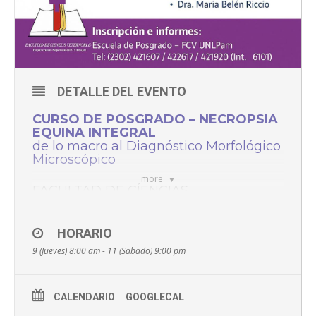
DETALLE DEL EVENTO
CURSO DE POSGRADO – NECROPSIA
EQUINA INTEGRAL
de lo macro al Diagnóstico Morfológico
Microscópico
more
FACULTAD DE CÍENCIAS
VETERINARIAS – UNLPAM
GENERAL PICO, LA PAMPA
9, 10 Y 11 DE OCTUBRE DE 2025
HORARIO
Carga horaria:
40 horas (30 pres + 10 de estúdio
9 (Jueves) 8:00 am - 11 (Sabado) 9:00 pm
domiciliario)
Destinatarios:
Médicos/as
Cupo:
25 partícipantes
CALENDARIO
GOOGLECAL
VER INFO