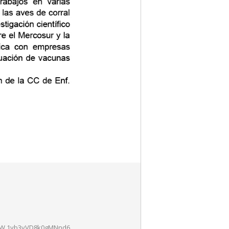
2phW.1yb3vVD8k0gMNnd6