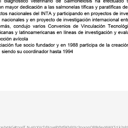
share/JxtAG4tzxxlf_N-aYcXVcTdXcveRYhtfiKb6YXc3rvxopOB8jdevWAJXTcLk